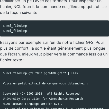
familiariser un peu avec ces formats. Pour inspecter un
fichier, NCL fournit la commande ncl_filedump qui s’utilise
de la façon suivante :
$ ncl_filedump

Copy code
Essayons par exemple sur l’un de notre fichier GFS. Pour
plus de confort, la sortie étant généralement plus longue
que l’écran, mieux vaut piper vers la commande less ou un
fichier texte :
$ ncl_filedump gfs.t00z.pgrbf00.grib2 | less

Copy code
Voici un petit extrait de ce que vous obtiendrez :

Copyright (C) 1995-2013 - All Rights Reserved

University Corporation for Atmospheric Research

NCAR Command Language Version 6.1.2

The use of this software is governed by a License Agreement.
