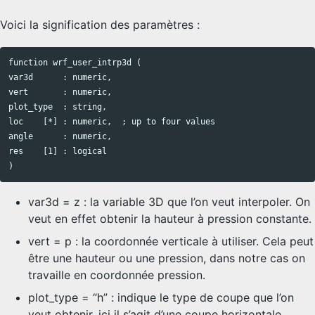
Voici la signification des paramètres :
function wrf_user_intrp3d (

Copy code
var3d      : numeric,

vert       : numeric,

plot_type  : string,

loc    [*] : numeric,  ; up to four values

angle      : numeric,

res    [1] : logical

var3d = z : la variable 3D que l’on veut interpoler. On
veut en effet obtenir la hauteur à pression constante.
vert = p : la coordonnée verticale à utiliser. Cela peut
être une hauteur ou une pression, dans notre cas on
travaille en coordonnée pression.
plot_type = “h” : indique le type de coupe que l’on
veut obtenir, ici il s’agit d’une coupe horizontale.