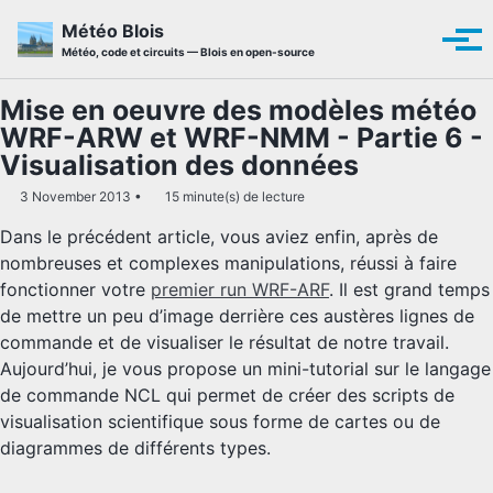
Skip to primary navigation
Skip to content
Skip to footer
Météo Blois
Men
Météo, code et circuits — Blois en open-source
Mise en oeuvre des modèles météo
WRF-ARW et WRF-NMM - Partie 6 -
Visualisation des données
3 November 2013
15 minute(s) de lecture
Dans le précédent article, vous aviez enfin, après de
nombreuses et complexes manipulations, réussi à faire
fonctionner votre
premier run WRF-ARF
. Il est grand temps
de mettre un peu d’image derrière ces austères lignes de
commande et de visualiser le résultat de notre travail.
Aujourd’hui, je vous propose un mini-tutorial sur le langage
de commande NCL qui permet de créer des scripts de
visualisation scientifique sous forme de cartes ou de
diagrammes de différents types.