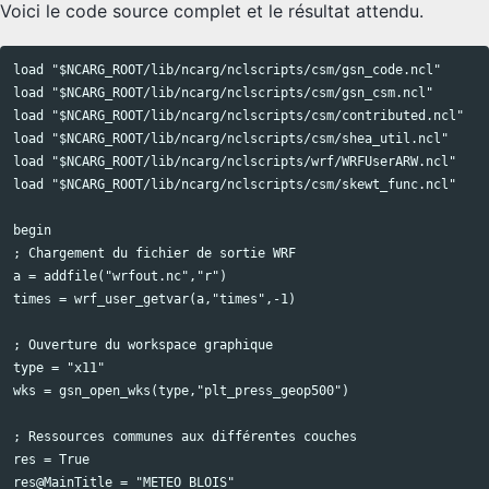
Voici le code source complet et le résultat attendu.
load "$NCARG_ROOT/lib/ncarg/nclscripts/csm/gsn_code.ncl"

Copy code
load "$NCARG_ROOT/lib/ncarg/nclscripts/csm/gsn_csm.ncl"

load "$NCARG_ROOT/lib/ncarg/nclscripts/csm/contributed.ncl"

load "$NCARG_ROOT/lib/ncarg/nclscripts/csm/shea_util.ncl"

load "$NCARG_ROOT/lib/ncarg/nclscripts/wrf/WRFUserARW.ncl"

load "$NCARG_ROOT/lib/ncarg/nclscripts/csm/skewt_func.ncl"

begin

; Chargement du fichier de sortie WRF

a = addfile("wrfout.nc","r")

times = wrf_user_getvar(a,"times",-1)

; Ouverture du workspace graphique

type = "x11"

wks = gsn_open_wks(type,"plt_press_geop500")

; Ressources communes aux différentes couches

res = True

res@MainTitle = "METEO BLOIS"
