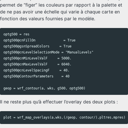
permet de “figer” les couleurs par rapport à la palette et
de ne pas avoir une échelle qui varie à chaque carte en
fonction des valeurs fournies par le modèle.
optg500 = res

Copy code
optg500@cnFillOn              = True

optg500@gsnSpreadColors     = True

optg500@cnLevelSelectionMode = "ManualLevels"

optg500@cnMinLevelValF     = 5000.

optg500@cnMaxLevelValF     = 6040.

optg500@cnLevelSpacingF     = 40.

optg500@ContourParameters    = 40

Il ne reste plus qu’à effectuer l’overlay des deux plots :
Copy code