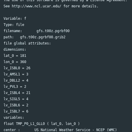
See http://www.ncl.ucar.edu/ for more details.

Variable: f

Type: file

filename:       gfs.t00z.pgrbf00

path:   gfs.t00z.pgrbf00.grib2

file global attributes:

dimensions:

lat_0 = 181

lon_0 = 360

lv_ISBL0 = 26

lv_AMSL1 = 3

lv_DBLL2 = 4

lv_PVL3 = 2

lv_ISBL4 = 21

lv_SIGL5 = 4

lv_ISBL6 = 2

lv_ISBL7 = 6

variables:

float TMP_P0_L1_GLL0 ( lat_0, lon_0 )

center :       US National Weather Service - NCEP (WMC)
