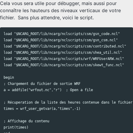
Cela vous sera utile pour débugger, mais aussi pour
connaître les hauteurs des niveaux verticaux de votre
fichier. Sans plus attendre, voici le script.
load "$NCARG_ROOT/lib/ncarg/nclscripts/csm/gsn_code.ncl"

Copy code
load "$NCARG_ROOT/lib/ncarg/nclscripts/csm/gsn_csm.ncl"

load "$NCARG_ROOT/lib/ncarg/nclscripts/csm/contributed.ncl"

load "$NCARG_ROOT/lib/ncarg/nclscripts/csm/shea_util.ncl"

load "$NCARG_ROOT/lib/ncarg/nclscripts/wrf/WRFUserARW.ncl"

load "$NCARG_ROOT/lib/ncarg/nclscripts/csm/skewt_func.ncl"

begin

; Chargement du fichier de sortie WRF

a = addfile("wrfout.nc","r")  ; Open a file

; Récuperation de la liste des heures contenue dans le fichier

times = wrf_user_getvar(a,"times",-1)

; Affichage du contenu

print(times)
