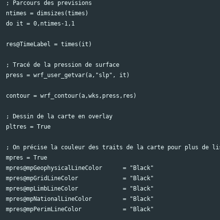
; Parcours des previsions

ntimes = dimsizes(times)

do it = 0,ntimes-1,1

res@TimeLabel = times(it)

; Tracé de la pression de surface

press = wrf_user_getvar(a,"slp", it)

contour = wrf_contour(a,wks,press,res)

; Dessin de la carte en overlay

pltres = True

; On précise la couleur des traits de la carte pour plus de lis
mpres = True

mpres@mpGeophysicalLineColor      = "Black"

mpres@mpGridLineColor             = "Black"

mpres@mpLimbLineColor             = "Black"

mpres@mpNationalLineColor         = "Black"

mpres@mpPerimLineColor            = "Black"
