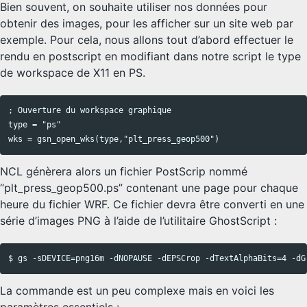
Bien souvent, on souhaite utiliser nos données pour
obtenir des images, pour les afficher sur un site web par
exemple. Pour cela, nous allons tout d’abord effectuer le
rendu en postscript en modifiant dans notre script le type
de workspace de X11 en PS.
; Ouverture du workspace graphique

Copy code
type = "ps"

NCL génèrera alors un fichier PostScrip nommé
“plt_press_geop500.ps” contenant une page pour chaque
heure du fichier WRF. Ce fichier devra être converti en une
série d’images PNG à l’aide de l’utilitaire GhostScript :
Copy code
La commande est un peu complexe mais en voici les