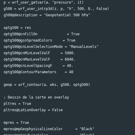
p = wrf_user_getvar(a, "pressure", it)

g500 = wrf_user_intrp3d(z, p, "h", 500, 0., False)

g500@description = "Geopotentiel 500 hPa"

optg500 = res

optg500@cnFillOn              = True

optg500@gsnSpreadColors     = True

optg500@cnLevelSelectionMode = "ManualLevels"

optg500@cnMinLevelValF     = 5000.

optg500@cnMaxLevelValF     = 6040.

optg500@cnLevelSpacingF     = 40.

optg500@ContourParameters    = 40

geop = wrf_contour(a, wks, g500, optg500)

; Dessin de la carte en overlay

pltres = True

pltres@LatLonOverlay = False

mpres = True

mpres@mpGeophysicalLineColor      = "Black"
