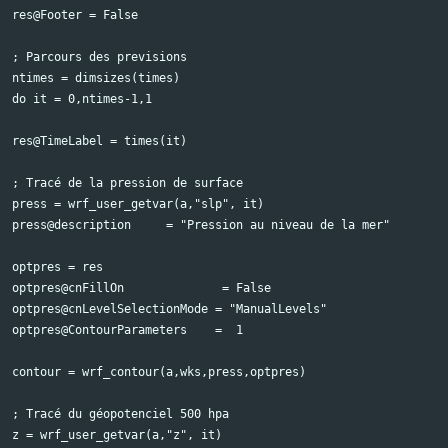
res@Footer = False

; Parcours des previsions

ntimes = dimsizes(times)

do it = 0,ntimes-1,1

res@TimeLabel = times(it)

; Tracé de la pression de surface

press = wrf_user_getvar(a,"slp", it)

press@description     = "Pression au niveau de la mer"

optpres = res

optpres@cnFillOn              = False

optpres@cnLevelSelectionMode = "ManualLevels"

optpres@ContourParameters    =  1

contour = wrf_contour(a,wks,press,optpres)

; Tracé du géopotenciel 500 hpa

z = wrf_user_getvar(a,"z", it)
