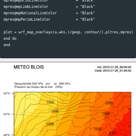
mpres@mpGridLineColor             = "Black"

mpres@mpLimbLineColor             = "Black"

mpres@mpNationalLineColor         = "Black"

mpres@mpPerimLineColor            = "Black"

plot = wrf_map_overlays(a,wks,(/geop, contour/),pltres,mpres)

end do

end
