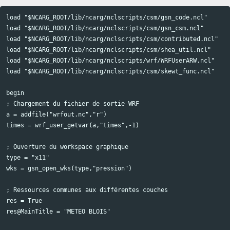
load "$NCARG_ROOT/lib/ncarg/nclscripts/csm/gsn_code.ncl"

Copy code
load "$NCARG_ROOT/lib/ncarg/nclscripts/csm/gsn_csm.ncl"

load "$NCARG_ROOT/lib/ncarg/nclscripts/csm/contributed.ncl"

load "$NCARG_ROOT/lib/ncarg/nclscripts/csm/shea_util.ncl"

load "$NCARG_ROOT/lib/ncarg/nclscripts/wrf/WRFUserARW.ncl"

load "$NCARG_ROOT/lib/ncarg/nclscripts/csm/skewt_func.ncl"

begin

; Chargement du fichier de sortie WRF

a = addfile("wrfout.nc","r")

times = wrf_user_getvar(a,"times",-1)

; Ouverture du workspace graphique

type = "x11"

wks = gsn_open_wks(type,"pression")

; Ressources communes aux différentes couches

res = True

res@MainTitle = "METEO BLOIS"
