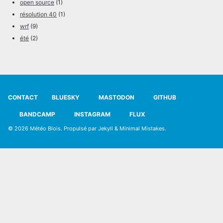
open source
(1)
résolution 40
(1)
wrf
(9)
été
(2)
CONTACT
BLUESKY
MASTODON
GITHUB
BANDCAMP
INSTAGRAM
FLUX
© 2026
Météo Blois
. Propulsé par
Jekyll
&
Minimal Mistakes
.