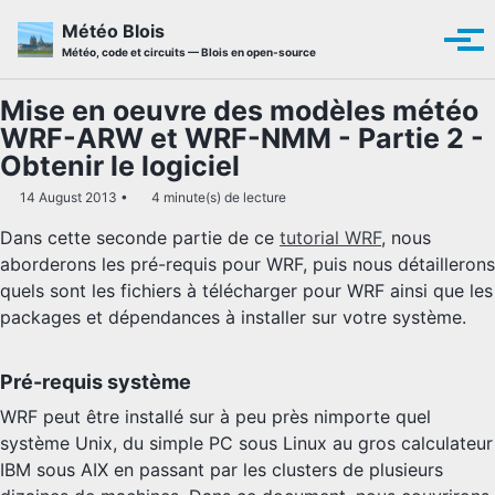
Skip to primary navigation
Skip to content
Skip to footer
Météo Blois
Men
Météo, code et circuits — Blois en open-source
Mise en oeuvre des modèles météo
WRF-ARW et WRF-NMM - Partie 2 -
Obtenir le logiciel
14 August 2013
4 minute(s) de lecture
Dans cette seconde partie de ce
tutorial WRF
, nous
aborderons les pré-requis pour WRF, puis nous détaillerons
quels sont les fichiers à télécharger pour WRF ainsi que les
packages et dépendances à installer sur votre système.
Pré-requis système
WRF peut être installé sur à peu près nimporte quel
système Unix, du simple PC sous Linux au gros calculateur
IBM sous AIX en passant par les clusters de plusieurs